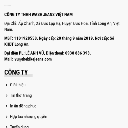
------
CÔNG TY TNHH WASH JEANS VIỆT NAM
Địa Chỉ: Ấp Chánh, Xã Đức Lập Hạ, Huyện Đức Hòa, Tỉnh Long An, Việt
Nam.
MST: 1101928558,
Ngày cấp: 20 tháng 9 năm 2019,
Nơi cấp: Sở
KHĐT Long An,
Đại diện PL: LÊ ANH VŨ, Điện thoại: 0938 886 393,
Mail: vu@thebikejeans.com
CÔNG TY
Giới thiệu
Tin thời trang
In ấn đồng phục
Hợp tác nhượng quyền
Tuyển dụng