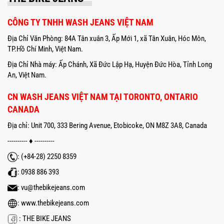
CÔNG TY TNHH WASH JEANS VIỆT NAM
Địa Chỉ Văn Phòng: 84A Tân xuân 3, Ấp Mới 1, xã Tân Xuân, Hóc Môn,
TP.Hồ Chí Minh, Việt Nam.
Địa Chỉ Nhà máy: Ấp Chánh, Xã Đức Lập Hạ, Huyện Đức Hòa, Tỉnh Long
An, Việt Nam.
CN WASH JEANS VIỆT NAM TẠI TORONTO, ONTARIO
CANADA
Địa chỉ: Unit 700, 333 Bering Avenue, Etobicoke, ON M8Z 3A8, Canada
---------- ♦ ----------
: (+84-28) 2250 8359
:
0938 886 393
:
vu@thebikejeans.com
:
www.thebikejeans.com
:
THE BIKE JEANS