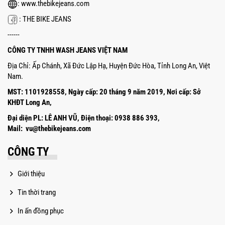
:
www.thebikejeans.com
:
THE BIKE JEANS
------
CÔNG TY TNHH WASH JEANS VIỆT NAM
Địa Chỉ: Ấp Chánh, Xã Đức Lập Hạ, Huyện Đức Hòa, Tỉnh Long An, Việt
Nam.
MST: 1101928558,
Ngày cấp: 20 tháng 9 năm 2019,
Nơi cấp: Sở
KHĐT Long An,
Đại diện PL: LÊ ANH VŨ, Điện thoại: 0938 886 393,
Mail: vu@thebikejeans.com
CÔNG TY
Giới thiệu
Tin thời trang
In ấn đồng phục