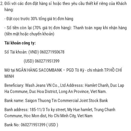
Đối với các đơn đặt hàng sỉ hoặc theo yêu cầu thiết kế riêng của Khách
hàng:
- Đặt cọc trước 30% tổng giá trị đơn hàng
- Số tiền còn lại (70% giá trị đơn hàng): Thanh toán ngay khi nhận hàng
(tiền mặt hoặc chuyển khoản)
Tài khoản công ty:
Số Tài khoản: (VND) 060271950678
(USD) 060271951399
Mở tại NGÂN HÀNG SACOMBANK – PGD Tô Ký - chi nhánh TP.HỒ CHÍ
MINH
Beneficiary: Wash Jeans VN Co., Ltd Addresss: Hamlet Chanh, Duc Lap
Ha Commune, Duc Hoa District, Long An Province, Viet Nam.
Bank name: Saigon Thuong Tin Commercial Joint Stock Bank
Banh address: 185-11/3 To ky street, My Hue hamlet, Trung Chanh
Commune, Hoc Mon dist, Ho Chi Minh City, Viet Nam
Bank No: 060271951399 ( USD )