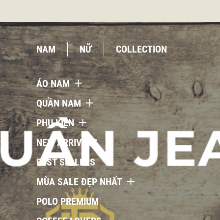
VI
EN
NAM
NỮ
COLLECTION
ÁO NAM
QUẦN NAM
PHỤ KIỆN
NEW ARRIVALS
BEST SELLERS
MÙA SALE ĐẸP NHẤT
POLO PREMIUM