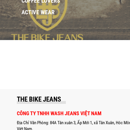
COFFEE LOVERS
ACTIVE WEAR
THE BIKE JEANS
CÔNG TY TNHH WASH JEANS VIỆT NAM
Địa Chỉ Văn Phòng: 84A Tân xuân 3, Ấp Mới 1, xã Tân Xuân, Hóc Mô
Việt Nam.